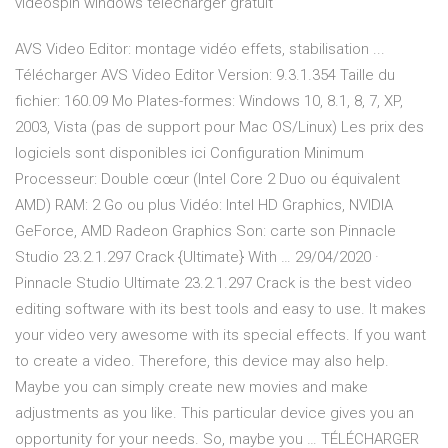
videospin windows télécharger gratuit
AVS Video Editor: montage vidéo effets, stabilisation ...
Télécharger AVS Video Editor Version: 9.3.1.354 Taille du
fichier: 160.09 Mo Plates-formes: Windows 10, 8.1, 8, 7, XP,
2003, Vista (pas de support pour Mac OS/Linux) Les prix des
logiciels sont disponibles ici Configuration Minimum
Processeur: Double cœur (Intel Core 2 Duo ou équivalent
AMD) RAM: 2 Go ou plus Vidéo: Intel HD Graphics, NVIDIA
GeForce, AMD Radeon Graphics Son: carte son Pinnacle
Studio 23.2.1.297 Crack {Ultimate} With … 29/04/2020 ·
Pinnacle Studio Ultimate 23.2.1.297 Crack is the best video
editing software with its best tools and easy to use. It makes
your video very awesome with its special effects. If you want
to create a video. Therefore, this device may also help.
Maybe you can simply create new movies and make
adjustments as you like. This particular device gives you an
opportunity for your needs. So, maybe you … TÉLÉCHARGER